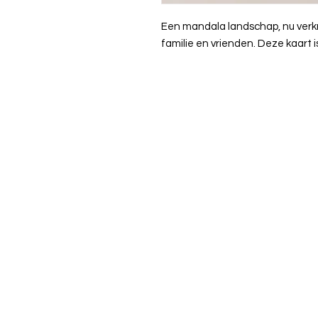
Een mandala landschap, nu verkri
familie en vrienden. Deze kaart is 
Practice Otters
Art therapy &
Personal care
06-82 45 57 41 |
info@praktijk
Available from Monday to Fri
Between 10 am and 6 pm