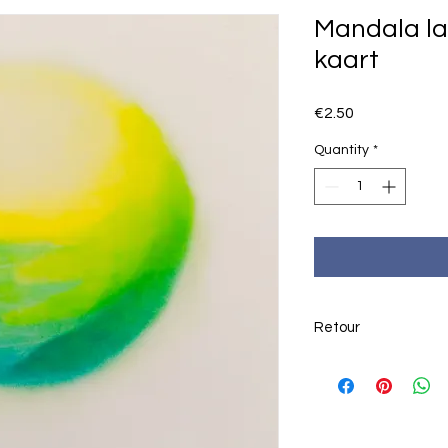
Mandala l
kaart
Price
€2.50
Quantity
*
Retour
Bij een misdruk of 
contact op via: Na
Stuur in de bijlage 
krijgt vervolgens gr