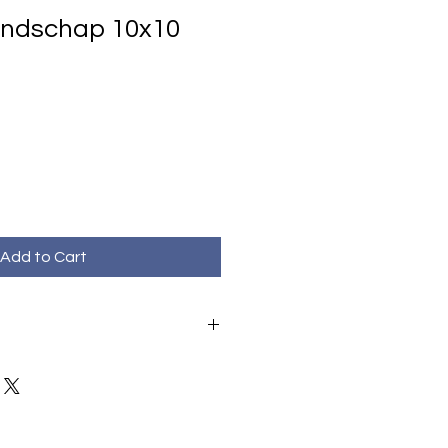
andschap 10x10
Add to Cart
beschadiging bij ontvangt neem
am@email.com
een afbeelding van het probleem. U
atis een nieuwe kaart toegstuurd.