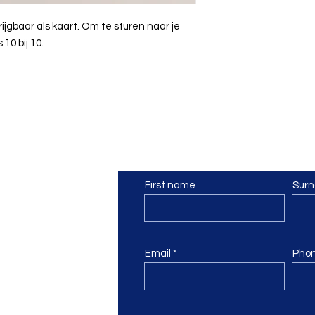
jgbaar als kaart. Om te sturen naar je
10 bij 10.
poor
Contact
First name
Sur
otterspoor.com
day
Email
Pho