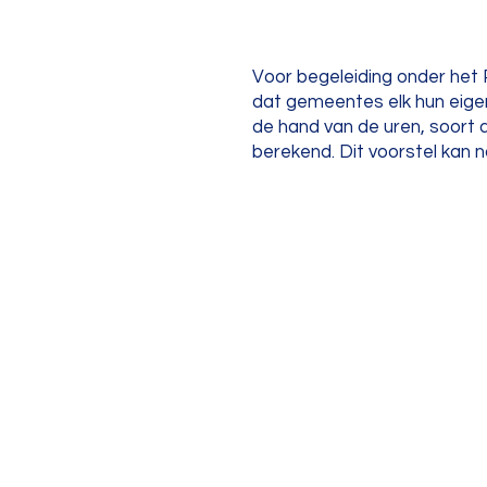
Voor begeleiding onder het
dat gemeentes elk hun eige
de hand van de uren, soort ac
berekend. Dit voorstel kan
Praktijk Otters
Beeldende therapie &
Persoonlijke begeleiding
06-82 45 57 41 |
info@praktijk
​Dieren