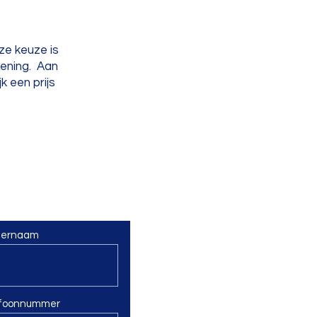
ze keuze is
lening. Aan
k een prijs
ternaam
efoonnummer