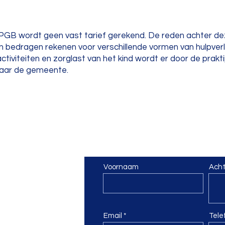
 PGB wordt geen vast tarief gerekend. De reden achter de
n bedragen rekenen voor verschillende vormen van hulpver
tiviteiten en zorglast van het kind wordt er door de praktij
 naar de gemeente.
poor
Contact
Voornaam
Ach
otterspoor.com
Email
Tel