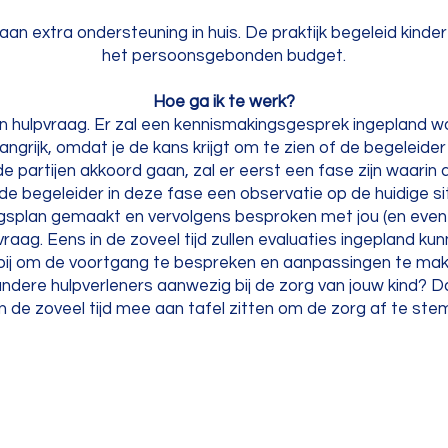
an extra ondersteuning in huis. De praktijk begeleid kinde
het persoonsgebonden budget.
Hoe ga ik te werk?
een hulpvraag. Er zal een kennismakingsgesprek ingepland 
ngrijk, omdat je de kans krijgt om te zien of de begeleider
partijen akkoord gaan, zal er eerst een fase zijn waarin d
t de begeleider in deze fase een observatie op de huidige si
gsplan gemaakt en vervolgens besproken met jou (en event
raag. Eens in de zoveel tijd zullen evaluaties ingepland ku
erbij om de voortgang te bespreken en aanpassingen te mak
nog andere hulpverleners aanwezig bij de zorg van jouw kind? 
in de zoveel tijd mee aan tafel zitten om de zorg af te st