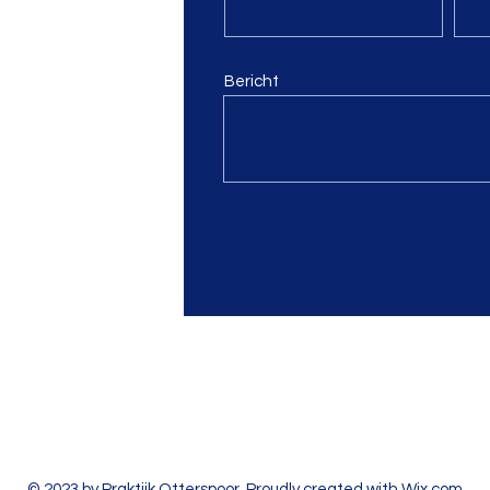
vrijdag
Bericht
© 2023 by Praktijk Otterspoor. Proudly created with
Wix.com