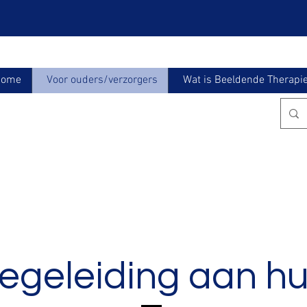
Home
Voor ouders/verzorgers
Wat is Beeldende Therapi
egeleiding aan hu