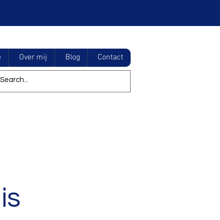
e
Over mij
Blog
Contact
is