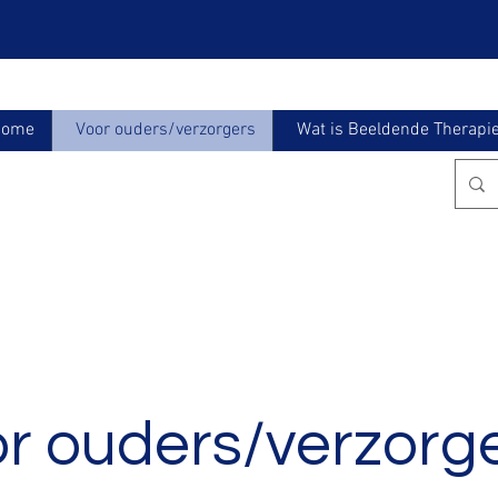
Home
Voor ouders/verzorgers
Wat is Beeldende Therapi
r ouders/verzorg