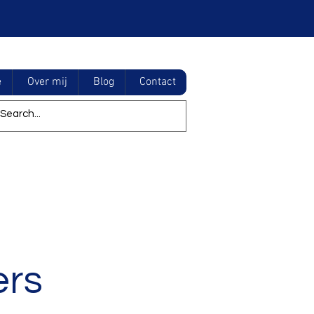
e
Over mij
Blog
Contact
ers