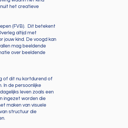
ving waarin het kind
nuit het creatieve
oepen (FVB). Dit betekent
verleg altijd met
or jouw kind. De voogd kan
evallen mag beeldende
matie over beeldende
 of dit nu kortdurend of
 In de persoonlijke
agelijks leven zoals een
en ingezet worden die
het maken van visuele
an structuur die
en.