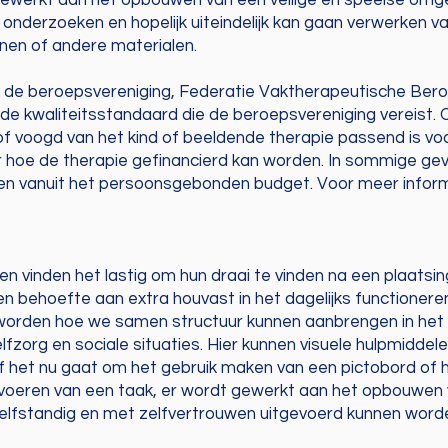
t gewerkt aan het opbouwen van een veilige en speelse omge
onderzoeken en hopelijk uiteindelijk kan gaan verwerken va
nen of andere materialen.
bij de beroepsvereniging, Federatie Vaktherapeutische Ber
de kwaliteitsstandaard die de beroepsvereniging vereist. O
of voogd van het kind of beeldende therapie passend is vo
r hoe de therapie gefinancierd kan worden. In sommige g
n vanuit het persoonsgebonden budget. Voor meer infor
 vinden het lastig om hun draai te vinden na een plaatsing
n behoefte aan extra houvast in het dagelijks functioneren.
worden hoe we samen structuur kunnen aanbrengen in het d
lfzorg en sociale situaties. Hier kunnen visuele hulpmiddel
Of het nu gaat om het gebruik maken van een pictobord of 
voeren van een taak, er wordt gewerkt aan het opbouwen v
k) zelfstandig en met zelfvertrouwen uitgevoerd kunnen word