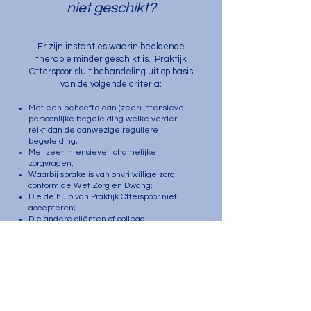
niet geschikt?
Er zijn instanties waarin beeldende
therapie minder geschikt is. Praktijk
Otterspoor sluit behandeling uit op basis
van de volgende criteria:
Met een behoefte aan (zeer) intensieve
persoonlijke begeleiding welke verder
reikt dan de aanwezige reguliere
begeleiding;
Met zeer intensieve lichamelijke
zorgvragen;
Waarbij sprake is van onvrijwillige zorg
conform de Wet Zorg en Dwang;
Die de hulp van Praktijk Otterspoor niet
accepteren;
Die andere cliënten of collega
zorgaanbieders discrimineren;
Met ernstig decorumverlies, verbale en
non verbale agressie;
Gedrag dat niet te beïnvloeden is door
frequent positieve aandacht;
Met agressieproblemen of seksueel
ongewenst gedragingen die onveilig zijn
voor omgeving of zorgaanbieder;