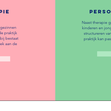
pie
perso
d
Naast therapie g
ggezinnen
kinderen en jong
e praktijk
structureren v
bij bestaat
praktijk kan pa
oek aan de